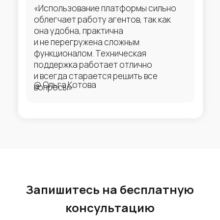
«Использование платформы сильно
облегчает работу агентов, так как
она удобна, практична
и не перегружена сложным
функционалом. Техническая
поддержка работает отлично
и всегда старается решить все
@ Ольга Котова
вопросы»
Запишитесь на бесплатную
консультацию