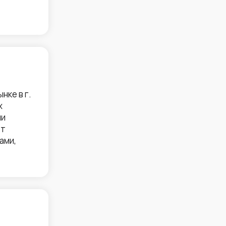
нке в г.
х
ии
ет
ами,