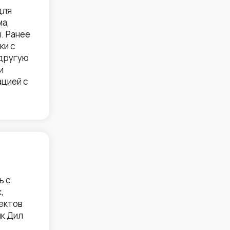
для
а,
. Ранее
ки с
 другую
и
ацией с
ь с
,
ъектов
ик Дил