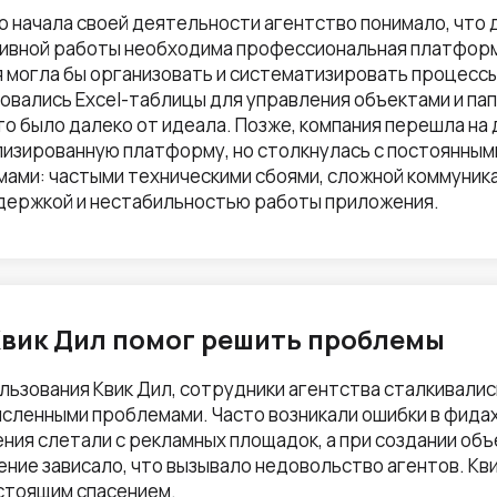
о начала своей деятельности агентство понимало, что 
ивной работы необходима профессиональная платформ
 могла бы организовать и систематизировать процессы
овались Excel-таблицы для управления объектами и пап
то было далеко от идеала. Позже, компания перешла на
изированную платформу, но столкнулась с постоянным
ами: частыми техническими сбоями, сложной коммуник
держкой и нестабильностью работы приложения.
Квик Дил помог решить проблемы
льзования Квик Дил, сотрудники агентства сталкивалис
сленными проблемами. Часто возникали ошибки в фидах
ния слетали с рекламных площадок, а при создании об
ние зависало, что вызывало недовольство агентов. Кв
стоящим спасением.