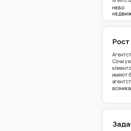
Агентств
НЕБО
НЕДВИ
Рост
Агентст
Сочи уж
клиенто
имеют б
агентст
возника
Зада