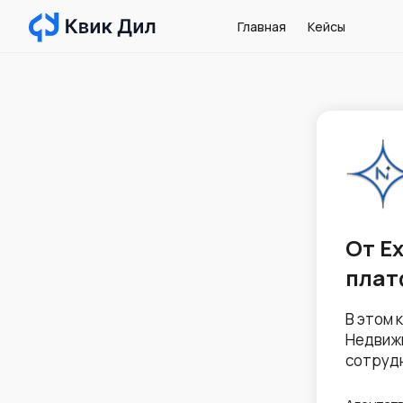
Главная
Кейсы
От E
плат
В этом 
Недвижи
сотрудн