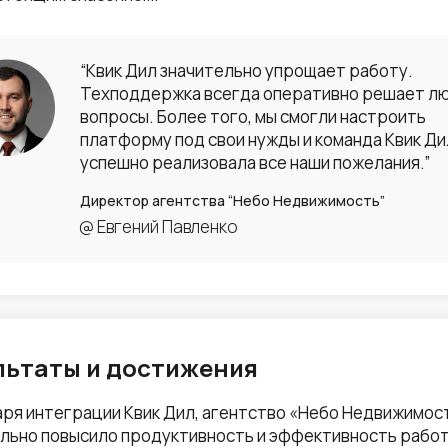
“Квик Дил значительно упрощает работу.
Техподдержка всегда оперативно решает л
вопросы. Более того, мы смогли настроить
платформу под свои нужды и команда Квик Ди
успешно реализовала все наши пожелания.”
Директор агентства “Небо Недвижимость”
@ Евгений Павленко
льтаты и достижения
ря интеграции Квик Дил, агентство «Небо Недвижимос
льно повысило продуктивность и эффективность работ