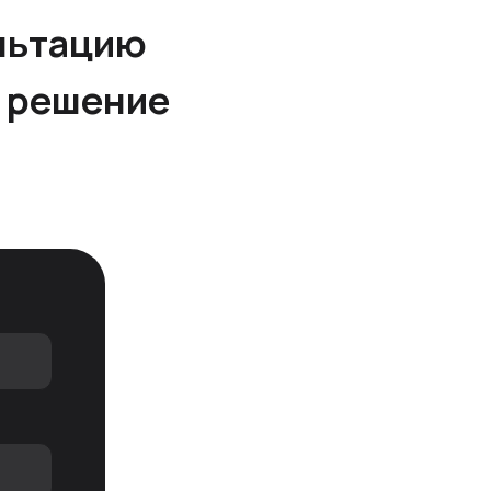
льтацию
е решение