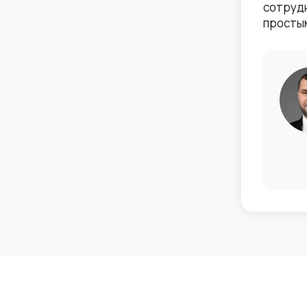
сотрудн
просты