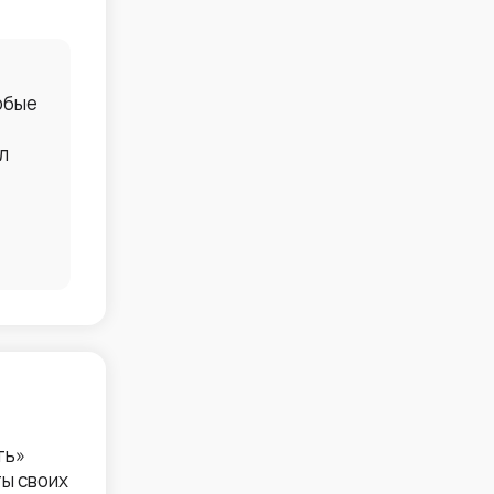
юбые
л
ть»
ы своих