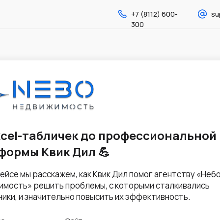
+7 (8112) 600-
su
300
xcel-табличек до профессиональной
формы Квик Дил 💪
кейсе мы расскажем, как Квик Дил помог агентству «Неб
мость» решить проблемы, с которыми сталкивались
ики, и значительно повысить их эффективность.