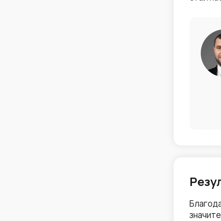
Резу
Благода
значите