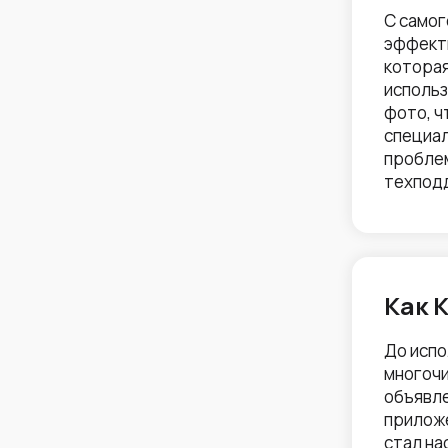
С самог
эффект
которая
использ
фото, ч
специал
проблем
техпод
Как 
До испо
многочи
объявле
приложе
стал на