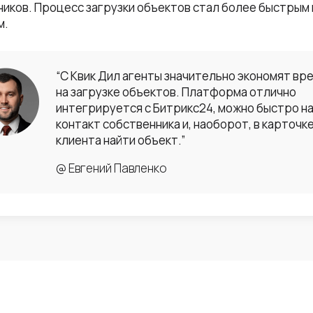
иков. Процесс загрузки объектов стал более быстрым 
м.
“С Квик Дил агенты значительно экономят вр
на загрузке объектов. Платформа отлично
интегрируется с Битрикс24, можно быстро н
контакт собственника и, наоборот, в карточк
клиента найти объект.”
@ Евгений Павленко