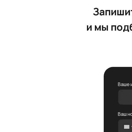
Запиши
и мы под
Ваше 
Ваш н